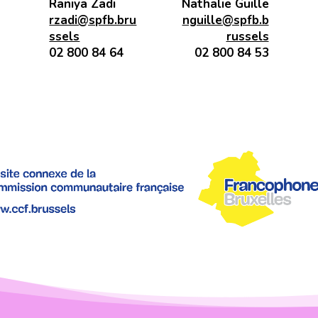
Raniya Zadi
Nathalie Guille
rzadi@spfb.bru
nguille@spfb.b
ssels
russels
02 800 84 64
02 800 84 53