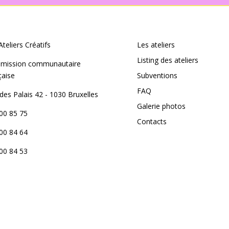
Ateliers Créatifs
Les ateliers
Listing des ateliers
mission communautaire
çaise
Subventions
FAQ
des Palais 42 - 1030 Bruxelles
Galerie photos
00 85 75
Contacts
00 84 64
00 84 53