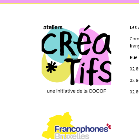
Les 
Com
fran
Rue 
02 8
02 8
02 8