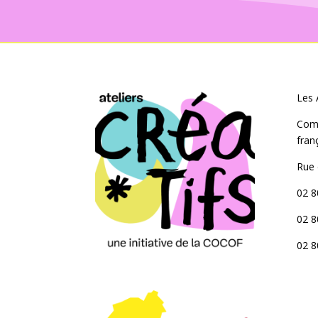
Les 
Com
fran
Rue 
02 8
02 8
02 8